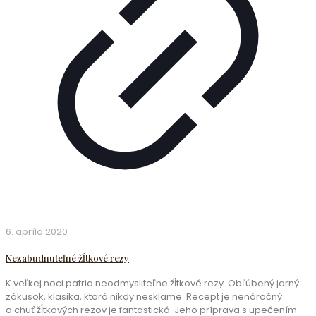
6. apríla 2020
Nezabudnuteľné žĺtkové rezy
K veľkej noci patria neodmysliteľne žĺtkové rezy. Obľúbený jarný
zákusok, klasika, ktorá nikdy nesklame. Recept je nenáročný
a chuť žĺtkových rezov je fantastická. Jeho príprava s upečením