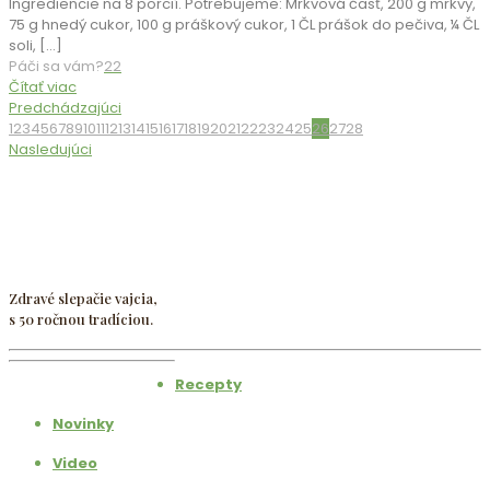
Ingrediencie na 8 porcií. Potrebujeme: Mrkvová časť, 200 g mrkvy,
75 g hnedý cukor, 100 g práškový cukor, 1 ČL prášok do pečiva, ¼ ČL
soli,
[…]
Páči sa vám?
22
Čítať viac
Predchádzajúci
1
2
3
4
5
6
7
8
9
10
11
12
13
14
15
16
17
18
19
20
21
22
23
24
25
26
27
28
Nasledujúci
Zdravé slepačie vajcia,
s 50 ročnou tradíciou.
Recepty
Novinky
Video