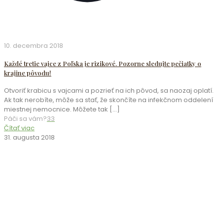
10. decembra 2018
Každé tretie vajce z Poľska je rizikové. Pozorne sledujte pečiatky o
krajine pôvodu!
Otvoriť krabicu s vajcami a pozrieť na ich pôvod, sa naozaj oplatí.
Ak tak nerobíte, môže sa stať, že skončíte na infekčnom oddelení
miestnej nemocnice. Môžete tak
[…]
Páči sa vám?
33
Čítať viac
31. augusta 2018