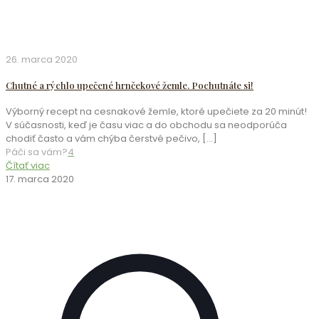
26. marca 2020
Chutné a rýchlo upečené hrnčekové žemle. Pochutnáte si!
Výborný recept na cesnakové žemle, ktoré upečiete za 20 minút!
V súčasnosti, keď je času viac a do obchodu sa neodporúča
chodiť často a vám chýba čerstvé pečivo,
[…]
Páči sa vám?
4
Čítať viac
17. marca 2020