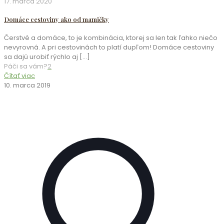
17. marca 2020
Domáce cestoviny ako od mamičky
Čerstvé a domáce, to je kombinácia, ktorej sa len tak ľahko niečo
nevyrovná. A pri cestovinách to platí dupľom! Domáce cestoviny
sa dajú urobiť rýchlo aj
[…]
Páči sa vám?
2
Čítať viac
10. marca 2019