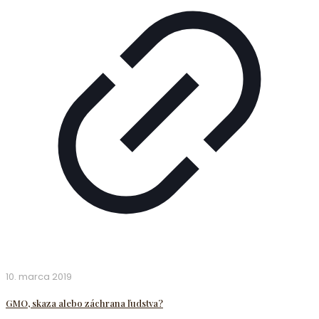
10. marca 2019
GMO, skaza alebo záchrana ľudstva?