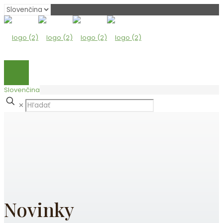
Vyberte
jazyk
Slovenčina
✕
Novinky