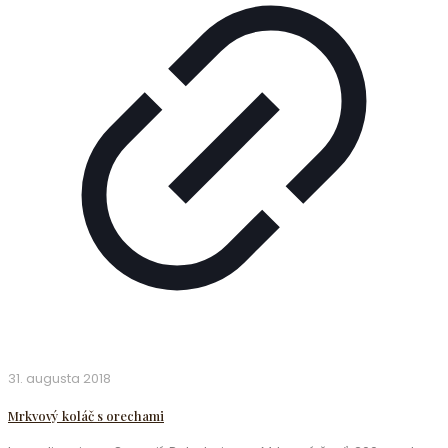
31. augusta 2018
Mrkvový koláč s orechami