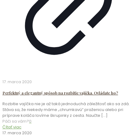
17. marca 2020
Perfektný a elegantný spôsob na rozbitie vajíčka. Ovládate ho?
Rozbitie vajíčka nie je až taká jednoduchá záležitosť ako sa zdá.
Stáva sa, že niekedy máme „chrumkavú“ praženicu alebo pri
príprave koláča lovíme škrupinky z cesta. Naučte
[…]
Páči sa vám?
0
Čítať viac
17. marca 2020