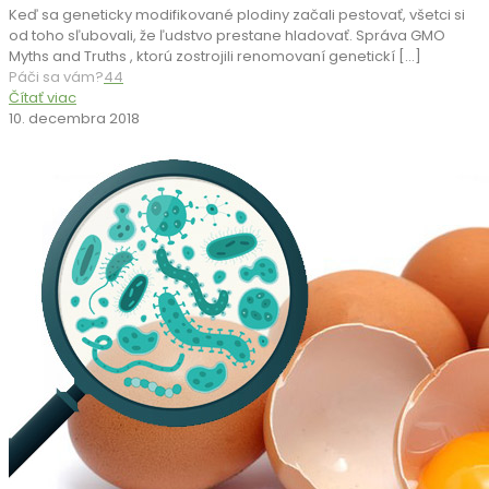
Keď sa geneticky modifikované plodiny začali pestovať, všetci si
od toho sľubovali, že ľudstvo prestane hladovať. Správa GMO
Myths and Truths , ktorú zostrojili renomovaní genetickí
[…]
Páči sa vám?
44
Čítať viac
10. decembra 2018