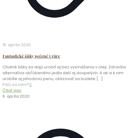
15. apríla 2020
Fantastické šišky pečené v rúre
Chutné šišky sa dajú urobiť aj bez vysmážania v oleji. Zdravšia
alternatíva obľúbeného jedla detí aj dospelých. A ak si k nim
urobíte aj jahodovú penu, oblizovať sa budete
[…]
Páči sa vám?
2
Čítať viac
6. apríla 2020