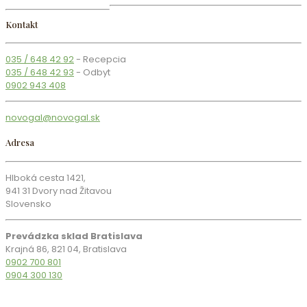
Kontakt
035 / 648 42 92
- Recepcia
035 / 648 42 93
- Odbyt
0902 943 408
novogal@novogal.sk
Adresa
Hlboká cesta 1421,
941 31 Dvory nad Žitavou
Slovensko
Prevádzka sklad Bratislava
Krajná 86, 821 04, Bratislava
0902 700 801
0904 300 130