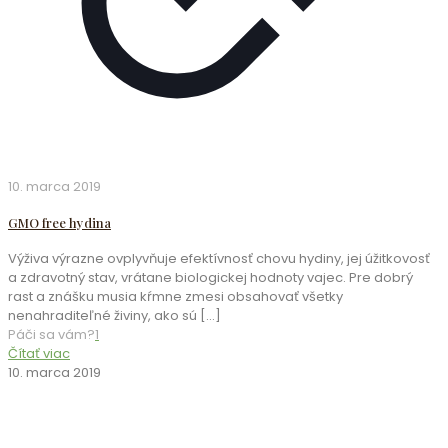
10. marca 2019
GMO free hydina
Výživa výrazne ovplyvňuje efektívnosť chovu hydiny, jej úžitkovosť
a zdravotný stav, vrátane biologickej hodnoty vajec. Pre dobrý
rast a znášku musia kŕmne zmesi obsahovať všetky
nenahraditeľné živiny, ako sú
[…]
Páči sa vám?
1
Čítať viac
10. marca 2019