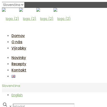
Vyberte
jazyk
Domov
O nás
Výrobky
Novinky
Recepty
Kontakt
Slovenčina
English
✕