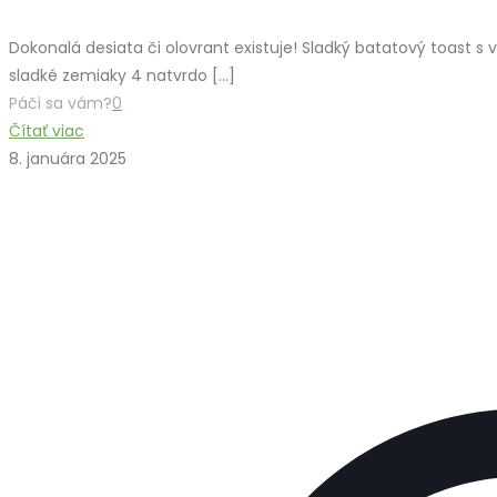
Dokonalá desiata či olovrant existuje! Sladký batatový toast s 
sladké zemiaky 4 natvrdo
[…]
Páči sa vám?
0
Čítať viac
8. januára 2025