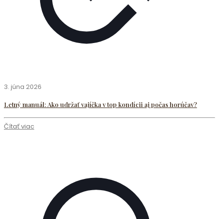
3. júna 2026
Letný manuál: Ako udržať vajíčka v top kondícii aj počas horúčav?
Čítať viac