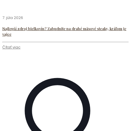
7. júla 2026
Najlepší zdroj bielkovín? Zabudnite na drahé mäsové steaky, kráľom je
vajce
Čítať viac