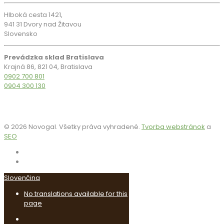
Hlboká cesta 1421,
941 31 Dvory nad Žitavou
Slovensko
Prevádzka sklad Bratislava
Krajná 86, 821 04, Bratislava
0902 700 801
0904 300 130
© 2026 Novogal. Všetky práva vyhradené.
Tvorba webstránok
a
SEO
Slovenčina
No translations available for this
page