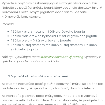
Vyberte si obyčajný nesladený jogurt s nízkym obsahom cukru.
Nebojte sa použiť aj grécky jogurt, ktorý obsahuje dostatok tuku. V
porovnaní s beztukovým jogurtom dodá vášmu dezertu
krémovejšiu konzistenciu.
Pomery:
1 šálka kyslej smotany = 1 šálka gréckeho jogurtu
1 šálka masla = ½ šálky masla + ½ šálky gréckeho jogurtu
1 šálka oleja = ¾ šálky gréckeho jogurtu
1 šálka hustej smotany = ½ šálky hustej smotany + ½ šálky
gréckeho jogurtu
Náš tip: Vyskúšajte tento
krémový čokoládový puding
vyrobený z
gréckeho jogurtu, banánu a avokáda.
Vymeňte bielu múku za celozrnnú
Ak budete nabudúce piecť, použite celozrnnú múku. Do koláča tak
pridáte viac živín, ako je vláknina, vitamíny B, draslík a železo.
Ak nahradíte polovicu bielej múky celozrnnou, stále si zachová
rovnako skvelú chuť a štruktúru. Ak sa rozhodnete, že použijete iba
celozrnnú múku, výsledkom bude hutnejší a ťažší dezert.