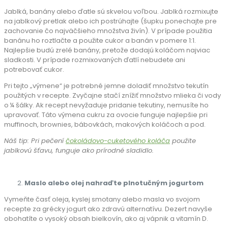
Jablká, banány alebo ďatle sú skvelou voľbou. Jablká rozmixujte
na jablkový pretlak alebo ich postrúhajte (šupku ponechajte pre
zachovanie čo najväčšieho množstva živín). V prípade použitia
banánu ho roztlačte a použite cukor a banán v pomere 1:1.
Najlepšie budú zrelé banány, pretože dodajú koláčom najviac
sladkosti. V prípade rozmixovaných ďatlí nebudete ani
potrebovať cukor.
Pri tejto „výmene“ je potrebné jemne doladiť množstvo tekutín
použitých v recepte. Zvyčajne stačí znížiť množstvo mlieka či vody
o ¼ šálky. Ak recept nevyžaduje pridanie tekutiny, nemusíte ho
upravovať. Táto výmena cukru za ovocie funguje najlepšie pri
muffinoch, brownies, bábovkách, makových koláčoch a pod.
Náš tip: Pri pečení
čokoládovo-cuketového koláča
použite
jablkovú šťavu, funguje ako prírodné sladidlo.
Maslo alebo olej nahraďte plnotučným jogurtom
Vymeňte časť oleja, kyslej smotany alebo masla vo svojom
recepte za grécky jogurt ako zdravú alternatívu. Dezert navyše
obohatíte o vysoký obsah bielkovín, ako aj vápnik a vitamín D.