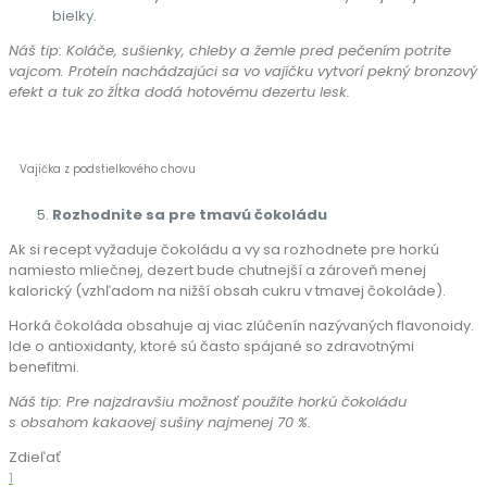
bielky.
Náš tip: Koláče, sušienky, chleby a žemle pred pečením potrite
vajcom. Proteín nachádzajúci sa vo vajíčku vytvorí pekný bronzový
efekt a tuk zo žĺtka dodá hotovému dezertu lesk.
Vajíčka z podstielkového chovu
Rozhodnite sa pre tmavú čokoládu
Ak si recept vyžaduje čokoládu a vy sa rozhodnete pre horkú
namiesto mliečnej, dezert bude chutnejší a zároveň menej
kalorický (vzhľadom na nižší obsah cukru v tmavej čokoláde).
Horká čokoláda obsahuje aj viac zlúčenín nazývaných flavonoidy.
Ide o antioxidanty, ktoré sú často spájané so zdravotnými
benefitmi.
Náš tip: Pre najzdravšiu možnosť použite horkú čokoládu
s obsahom kakaovej sušiny najmenej
70 %.
Zdieľať
1