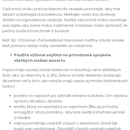
Celozrnnú múku pred pridaním do receptu preosejte, aby mal
dezert vzdušnejšiu konzistenciu. Miešajte cesto iba dovtedy,
dokým sa ingrediencie nespoja. Keďže celozrnná múka obsahuje
viac lepku ako biela múka, nadmerné miešanie môže spôsobiť, že
pečivo bude trochu tvrdé a žuvacie.
Náš tip: Citrónovo-čučoriedkové tvarohové muffiny chutia skvele,
keď polovicu bielej múky zameníte za celozrnnú.
Použite výživné vajíčka na prirodzené spojenie
všetkých zložiek dezertu
Vajcia majú vysoký obsah bielkovín a obsahujú veľa dôležitých
živín, ako sú vitamíny A, D, B12, železo a folát. Nielenže dodávajú
dezertom veľa živín, ale navyše majú vajcia aj mnoho kulinárskych
funkcií:
proteín vo vajciach po zahriatí stvrdne a stuhne, čím vytvára
správnu štruktúru dezertu
lecitín, ktorý sa nachádza vo vaječnom žĺtku je prírodný
emulgátor, ktorý pomáha , aby boli cestá a múčniky jemné
a hladké
vajcia pomáhajú zadržať vzduch v dezertoch, ktoré tak
budú viac nadýchané. Obzvlášť v tomto vynikajú vaječné