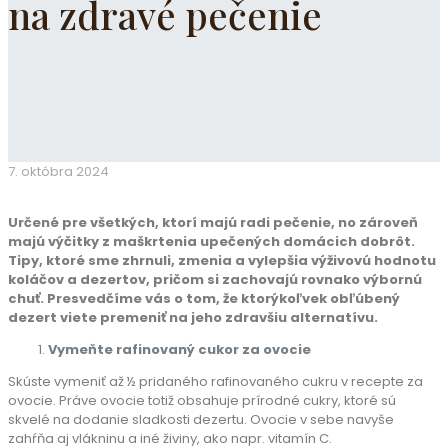
na zdravé pečenie
7. októbra 2024
Určené pre všetkých, ktorí majú radi pečenie, no zároveň
majú výčitky z maškrtenia upečených domácich dobrôt.
Tipy, ktoré sme zhrnuli, zmenia a vylepšia výživovú hodnotu
koláčov a dezertov, pričom si zachovajú rovnako výbornú
chuť. Presvedčíme vás o tom, že ktorýkoľvek obľúbený
dezert viete premeniť na jeho zdravšiu alternatívu.
Vymeňte rafinovaný cukor za ovocie
Skúste vymeniť až ½ pridaného rafinovaného cukru v recepte za
ovocie. Práve ovocie totiž obsahuje prírodné cukry, ktoré sú
skvelé na dodanie sladkosti dezertu. Ovocie v sebe navyše
zahŕňa aj vlákninu a iné živiny, ako napr. vitamín C.