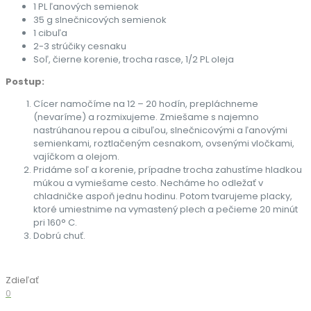
1 PL ľanových semienok
35 g slnečnicových semienok
1 cibuľa
2-3 strúčiky cesnaku
Soľ, čierne korenie, trocha rasce, 1/2 PL oleja
Postup:
Cícer namočíme na 12 – 20 hodín, prepláchneme
(nevaríme) a rozmixujeme. Zmiešame s najemno
nastrúhanou repou a cibuľou, slnečnicovými a ľanovými
semienkami, roztlačeným cesnakom, ovsenými vločkami,
vajíčkom a olejom.
Pridáme soľ a korenie, prípadne trocha zahustíme hladkou
múkou a vymiešame cesto. Necháme ho odležať v
chladničke aspoň jednu hodinu. Potom tvarujeme placky,
ktoré umiestnime na vymastený plech a pečieme 20 minút
pri 160° C.
Dobrú chuť.
Zdieľať
0