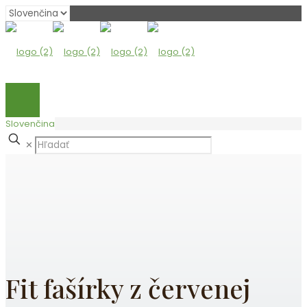
Vyberte
jazyk
Slovenčina
✕
Fit fašírky z červenej