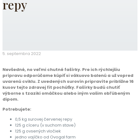
repy
5. septembra 2022
Nevšedné, no veľmi chutné fašírky. Pre ich rýchlejšiu
prípravu odporúčame kúpiť si vákuovo balenú a už vopred
uvarenú cviklu. Z uvedených surovín pripravíte približne 16
kusov tejto zdravej fit pochúťky. Fašírky budú chutiť
výborne s tzaziki omáčkou alebo iným vašim obľúbeným
dipom.
Potrebujete:
0,5 kg surovej červenej repy
125 g cíceru (v suchom stave)
125 g ovsených vločiek
jedno vajíčko od Ovogal farm