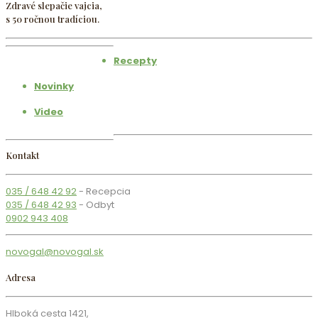
Zdravé slepačie vajcia,
s 50 ročnou tradíciou.
Recepty
Novinky
Video
Kontakt
035 / 648 42 92
- Recepcia
035 / 648 42 93
- Odbyt
0902 943 408
novogal@novogal.sk
Adresa
Hlboká cesta 1421,