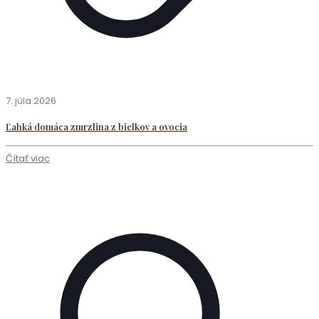
7. júla 2026
Ľahká domáca zmrzlina z bielkov a ovocia
Čítať viac